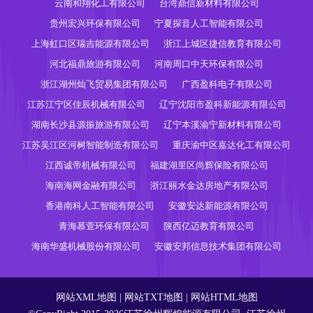
云南和翔化工有限公司
台湾鼎信新材料有限公司
贵州宏兴环保有限公司
宁夏探音人工智能有限公司
上海虹口区瑞吉能源有限公司
浙江上城区捷信教育有限公司
河北福鼎旅游有限公司
河南周口中天环保有限公司
浙江湖州灿飞贸易集团有限公司
广西盈科电子有限公司
江苏江宁区佳辰机械有限公司
辽宁沈阳市盈科新能源有限公司
湖南长沙县源振旅游有限公司
辽宁本溪渝宁新材料有限公司
江苏吴江区河树智能制造有限公司
重庆渝中区嘉达化工有限公司
江西诚帝机械有限公司
福建湖里区尚辉保险有限公司
海南海网金融有限公司
浙江丽水金达房地产有限公司
香港南科人工智能有限公司
安徽安达新能源有限公司
青海慕萱环保有限公司
陕西亿迈教育有限公司
海南华盛机械股份有限公司
安徽安邦信息技术集团有限公司
网站XML地图
|
网站TXT地图
|
网站HTML地图